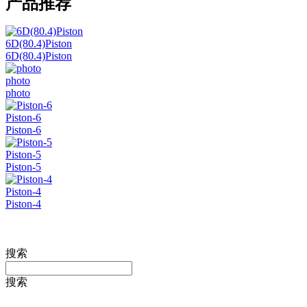
产品推荐
6D(80.4)Piston
6D(80.4)Piston
photo
photo
Piston-6
Piston-6
Piston-5
Piston-5
Piston-4
Piston-4
搜索
搜索
搜索