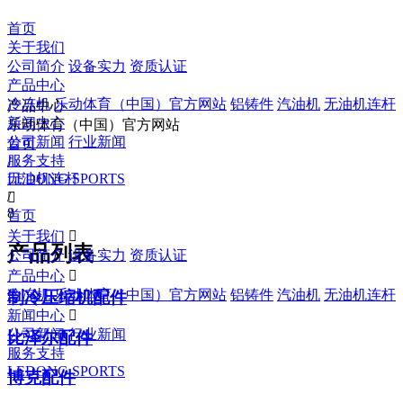
首页
关于我们
公司简介
设备实力
资质认证
产品中心
冷冻机
乐动体育（中国）官方网站
铝铸件
汽油机
无油机连杆
产品中心
新闻中心
乐动体育（中国）官方网站
公司新闻
行业新闻
首页
服务支持
/
LEDONG SPORTS
无油机连杆
/

8
首页
关于我们

产品列表
公司简介
设备实力
资质认证
产品中心

冷冻机
乐动体育（中国）官方网站
铝铸件
汽油机
无油机连杆
制冷压缩机配件
新闻中心

公司新闻
行业新闻
比泽尔配件
服务支持
LEDONG SPORTS
博克配件