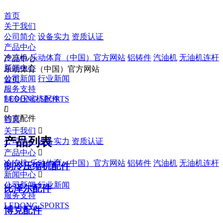
首页
关于我们
公司简介
设备实力
资质认证
产品中心
冷冻机
乐动体育（中国）官方网站
铝铸件
汽油机
无油机连杆
产品中心
新闻中心
乐动体育（中国）官方网站
公司新闻
行业新闻
首页
服务支持
/
LEDONG SPORTS
制冷压缩机配件
/

约克配件
首页
关于我们

产品列表
公司简介
设备实力
资质认证
产品中心

冷冻机
乐动体育（中国）官方网站
铝铸件
汽油机
无油机连杆
制冷压缩机配件
新闻中心

公司新闻
行业新闻
比泽尔配件
服务支持
LEDONG SPORTS
博克配件