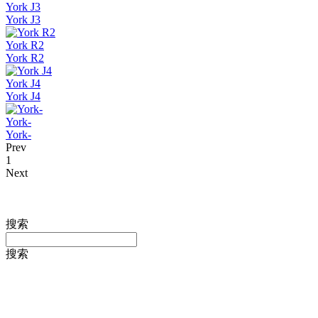
York J3
York J3
York R2
York R2
York J4
York J4
York-
York-
Prev
1
Next
搜索
搜索
搜索
专业生产各类制冷压缩机、空气压缩机、汽油发动机内的铝合金连
杆、活塞及其它铸造铝合金配件。