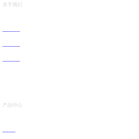
关于我们
公司简介
设备实力
资质认证
产品中心
冷冻机