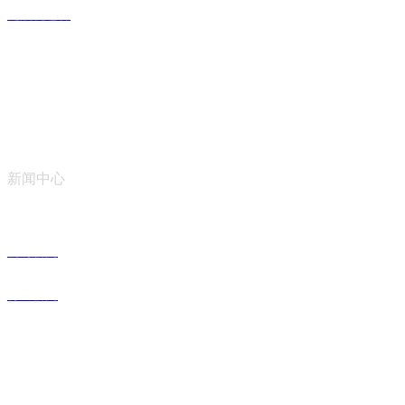
无油机连杆
新闻中心
公司新闻
行业新闻
LEDONG SPORTS