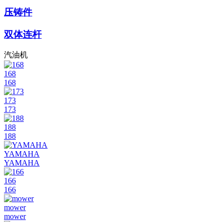
压铸件
双体连杆
汽油机
168
168
173
173
188
188
YAMAHA
YAMAHA
166
166
mower
mower