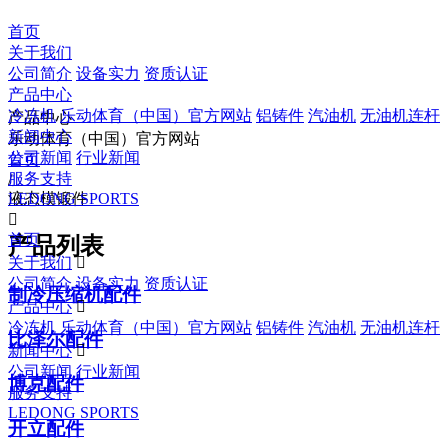
首页
关于我们
公司简介
设备实力
资质认证
产品中心
冷冻机
乐动体育（中国）官方网站
铝铸件
汽油机
无油机连杆
产品中心
新闻中心
乐动体育（中国）官方网站
公司新闻
行业新闻
首页
服务支持
/
LEDONG SPORTS
液态模锻件

首页
产品列表
关于我们

公司简介
设备实力
资质认证
制冷压缩机配件
产品中心

冷冻机
乐动体育（中国）官方网站
铝铸件
汽油机
无油机连杆
比泽尔配件
新闻中心

公司新闻
行业新闻
博克配件
服务支持
LEDONG SPORTS
开立配件