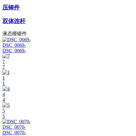
压铸件
双体连杆
液态模锻件
DSC_0069-
DSC_0069-
7
7
1
1
4
4
5
5
DSC_0070-
DSC_0070-