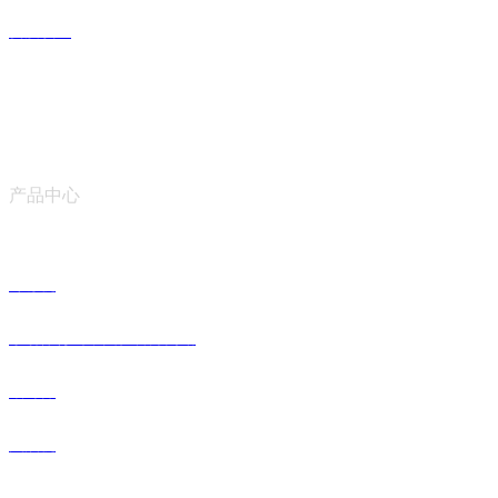
资质认证
产品中心
冷冻机
乐动体育（中国）官方网站
铝铸件
汽油机