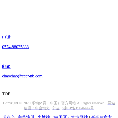
电话
0574-88025888
邮箱
chaochao@cccr-nb.com
TOP
Copyright © 2020 乐动体育（中国）官方网站 All rights reserved.
网站
建设：中企动力
宁波
浙ICP备19046447号
球友会
|
完美注册
|
米兰站（中国区）官方网站
|
新半岛官方