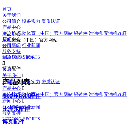
首页
关于我们
公司简介
设备实力
资质认证
产品中心
冷冻机
乐动体育（中国）官方网站
铝铸件
汽油机
无油机连杆
产品中心
新闻中心
乐动体育（中国）官方网站
公司新闻
行业新闻
首页
服务支持
/
LEDONG SPORTS
制冷压缩机配件
/

博克配件
首页
关于我们

产品列表
公司简介
设备实力
资质认证
产品中心

冷冻机
乐动体育（中国）官方网站
铝铸件
汽油机
无油机连杆
制冷压缩机配件
新闻中心

公司新闻
行业新闻
比泽尔配件
服务支持
LEDONG SPORTS
博克配件