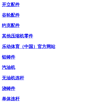
开立配件
谷轮配件
约克配件
其他压缩机零件
乐动体育（中国）官方网站
铝铸件
汽油机
无油机连杆
浇铸件
单体连杆