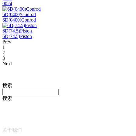
0024
6D(0400)Conrod
6D(0400)Conrod
6D(74.5)Piston
6D(74.5)Piston
Prev
1
2
3
Next
搜索
搜索
搜索
专业生产各类制冷压缩机、空气压缩机、汽油发动机内的铝合金连
杆、活塞及其它铸造铝合金配件。
关于我们