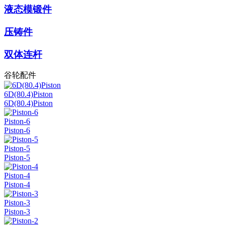
液态模锻件
压铸件
双体连杆
谷轮配件
6D(80.4)Piston
6D(80.4)Piston
Piston-6
Piston-6
Piston-5
Piston-5
Piston-4
Piston-4
Piston-3
Piston-3