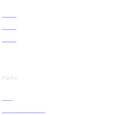
公司简介
设备实力
资质认证
产品中心
冷冻机
乐动体育（中国）官方网站