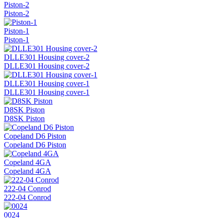
Piston-2
Piston-2
Piston-1
Piston-1
DLLE301 Housing cover-2
DLLE301 Housing cover-2
DLLE301 Housing cover-1
DLLE301 Housing cover-1
D8SK Piston
D8SK Piston
Copeland D6 Piston
Copeland D6 Piston
Copeland 4GA
Copeland 4GA
222-04 Conrod
222-04 Conrod
0024