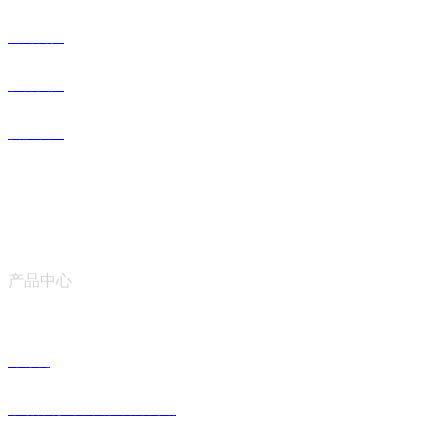
公司简介
设备实力
资质认证
产品中心
冷冻机
乐动体育（中国）官方网站