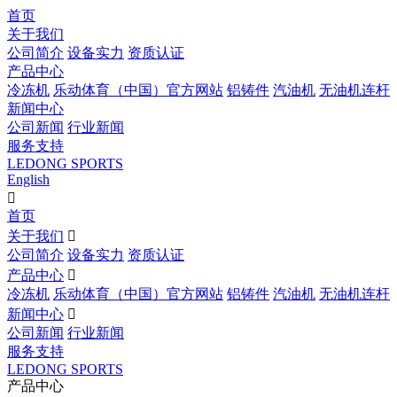
首页
关于我们
公司简介
设备实力
资质认证
产品中心
冷冻机
乐动体育（中国）官方网站
铝铸件
汽油机
无油机连杆
新闻中心
公司新闻
行业新闻
服务支持
LEDONG SPORTS
English

首页
关于我们

公司简介
设备实力
资质认证
产品中心

冷冻机
乐动体育（中国）官方网站
铝铸件
汽油机
无油机连杆
新闻中心

公司新闻
行业新闻
服务支持
LEDONG SPORTS
产品中心