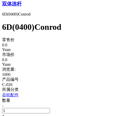
双体连杆
6D(0400)Conrod
6D(0400)Conrod
零售价
0.0
Yuan
市场价
0.0
Yuan
浏览量:
1000
产品编号
C-026
所属分类
谷轮配件
数量
-
+