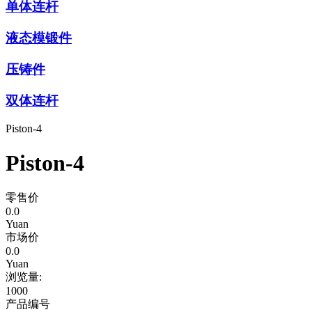
单体连杆
液态模锻件
压铸件
双体连杆
Piston-4
Piston-4
零售价
0.0
Yuan
市场价
0.0
Yuan
浏览量:
1000
产品编号