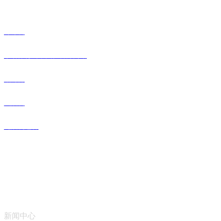
冷冻机
乐动体育（中国）官方网站
铝铸件
汽油机
无油机连杆
新闻中心