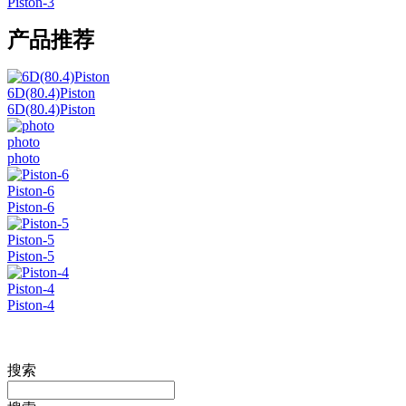
Piston-3
产品推荐
6D(80.4)Piston
6D(80.4)Piston
photo
photo
Piston-6
Piston-6
Piston-5
Piston-5
Piston-4
Piston-4
搜索
搜索