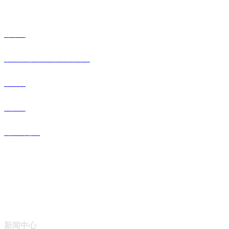
冷冻机
乐动体育（中国）官方网站
铝铸件
汽油机
无油机连杆
新闻中心